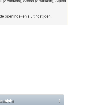
l (2 winkels), Sensa (2 winkels), Alpina
e openings- en sluitingstijden.
tsubishi
1