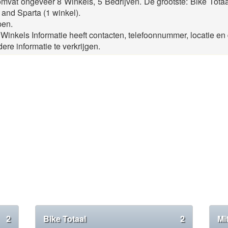
mvat ongeveer 8 Winkels, 5 Bedrijven. De grootste: Bike Totaa
) and Sparta (1 winkel).
pen.
inkels Informatie heeft contacten, telefoonnummer, locatie en d
ere informatie te verkrijgen.
2
Bike Totaal
2
Mi