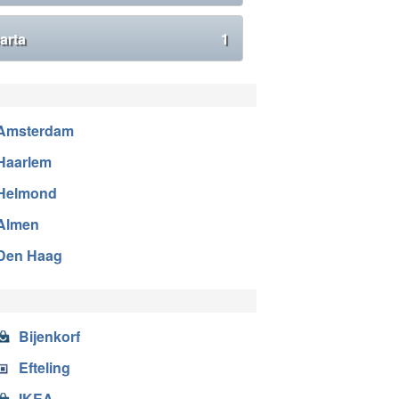
arta
1
Amsterdam
Haarlem
Helmond
Almen
Den Haag
Bijenkorf
Efteling
IKEA